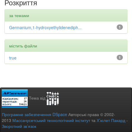
Розкриття
за темами
Germanium,1-hydroxyethylidenediph...
1
містить файли
true
1
Тема від
Програмне забезпечення DSpace
Авторські права © 2002-
2013
Массачусетський технологічний інститут
та
Х’юлет Пакард
-
Зворотний зв’язок