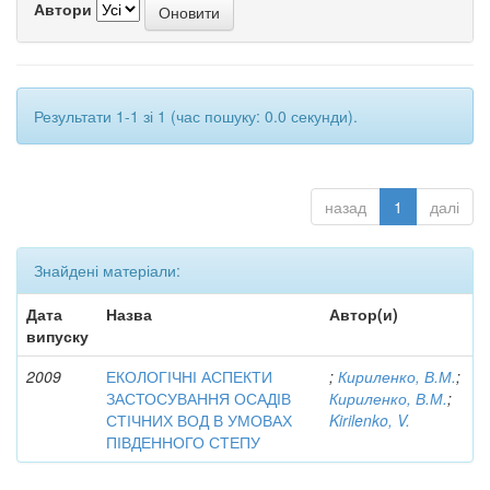
Автори
Результати 1-1 зі 1 (час пошуку: 0.0 секунди).
назад
1
далі
Знайдені матеріали:
Дата
Назва
Автор(и)
випуску
2009
ЕКОЛОГІЧНІ АСПЕКТИ
;
Кириленко, В.М.
;
ЗАСТОСУВАННЯ ОСАДІВ
Кириленко, В.М.
;
СТІЧНИХ ВОД В УМОВАХ
Kirilenko, V.
ПІВДЕННОГО СТЕПУ