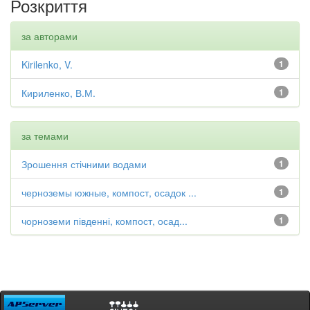
Розкриття
за авторами
Kirilenko, V.
1
Кириленко, В.М.
1
за темами
Зрошення стічними водами
1
черноземы южные, компост, осадок ...
1
чорноземи південні, компост, осад...
1