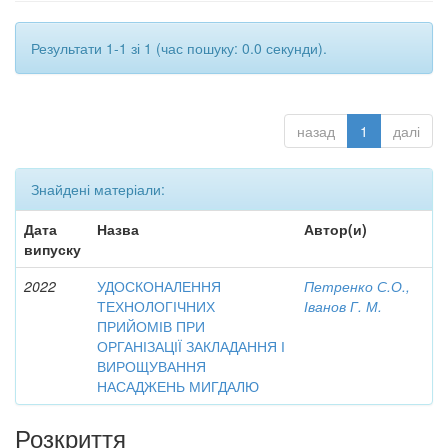
Результати 1-1 зі 1 (час пошуку: 0.0 секунди).
назад
1
далі
Знайдені матеріали:
Дата
Назва
Автор(и)
випуску
2022
УДОСКОНАЛЕННЯ
Петренко С.О.,
ТЕХНОЛОГІЧНИХ
Іванов Г. М.
ПРИЙОМІВ ПРИ
ОРГАНІЗАЦІЇ ЗАКЛАДАННЯ І
ВИРОЩУВАННЯ
НАСАДЖЕНЬ МИГДАЛЮ
Розкриття