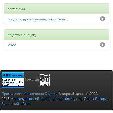
за темами
мигдаль, проектування, мікроскопі...
1
за датою випуску
2022
1
Тема від
Програмне забезпечення DSpace
Авторські права © 2002-
2013
Массачусетський технологічний інститут
та
Х’юлет Пакард
-
Зворотний зв’язок