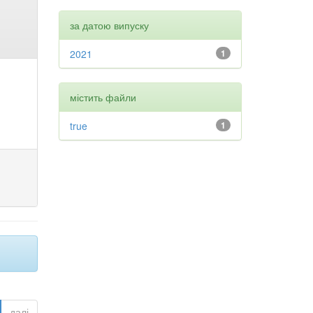
за датою випуску
2021
1
містить файли
true
1
далі