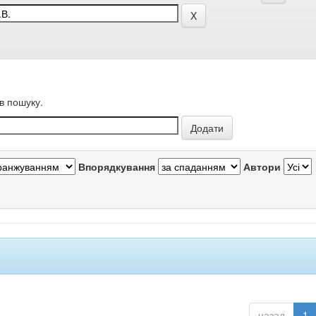
в пошуку.
Впорядкування
Автори
назад
1