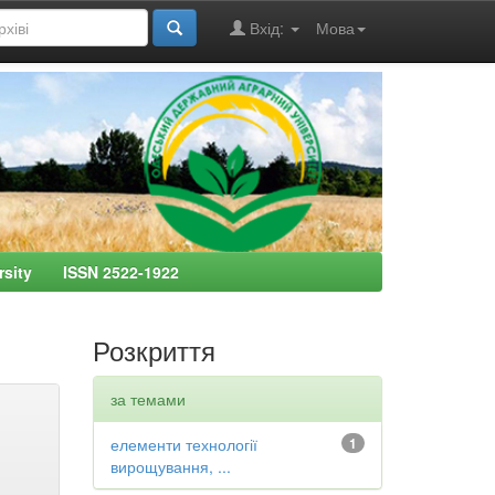
Вхід:
Мова
ersity ISSN 2522-1922
Розкриття
за темами
елементи технології
1
вирощування, ...