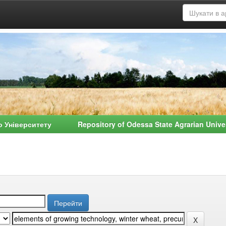
о Університету Repository of Odessa State Agrarian Univ