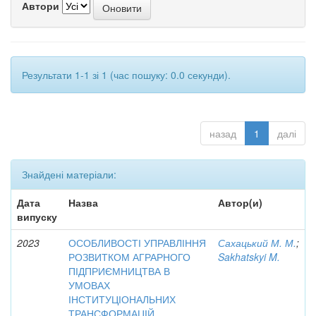
Автори
Результати 1-1 зі 1 (час пошуку: 0.0 секунди).
назад
1
далі
Знайдені матеріали:
Дата
Назва
Автор(и)
випуску
2023
ОСОБЛИВОСТІ УПРАВЛІННЯ
Сахацький М. М.
;
РОЗВИТКОМ АГРАРНОГО
Sakhatskyi M.
ПІДПРИЄМНИЦТВА В
УМОВАХ
ІНСТИТУЦІОНАЛЬНИХ
ТРАНСФОРМАЦІЙ