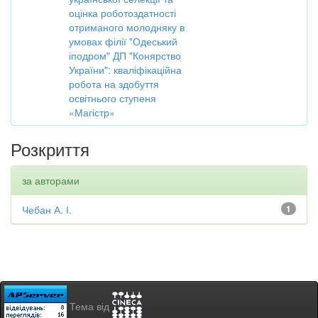
оцінка роботоздатності
отриманого молодняку в
умовах філії "Одеський
іподром" ДП "Конярство
України": кваліфікаційна
робота на здобуття
освітнього ступеня
«Магістр»
Розкриття
за авторами
Чебан А. І.
1
Тема від