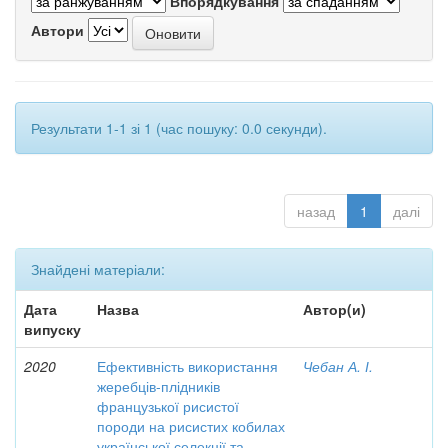
Впорядкування
Автори
Результати 1-1 зі 1 (час пошуку: 0.0 секунди).
назад
1
далі
Знайдені матеріали:
Дата
Назва
Автор(и)
випуску
2020
Ефективність використання
Чебан А. І.
жеребців-плідників
французької рисистої
породи на рисистих кобилах
української селекції та