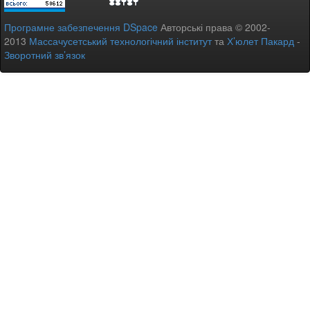
Програмне забезпечення DSpace
Авторські права © 2002-
2013
Массачусетський технологічний інститут
та
Х’юлет Пакард
-
Зворотний зв’язок