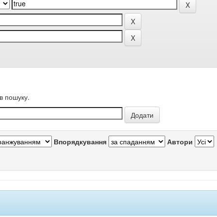
в пошуку.
Впорядкування
Автори