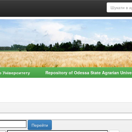
о Університету Repository of Odessa State Agrarian Univ