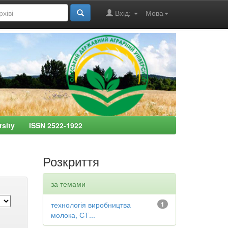
Вхід:
Мова
ersity ISSN 2522-1922
Розкриття
за темами
технологія виробництва
1
молока, СТ...