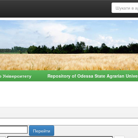
о Університету Repository of Odessa State Agrarian Univ