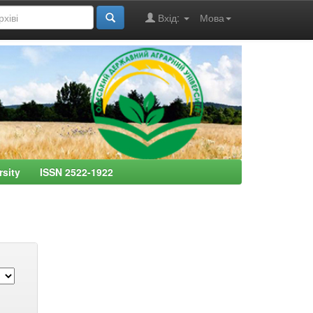
Вхід:
Мова
ersity ISSN 2522-1922