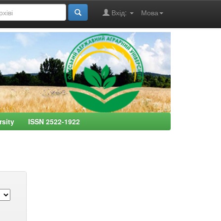
Вхід:
Мова
ersity ISSN 2522-1922