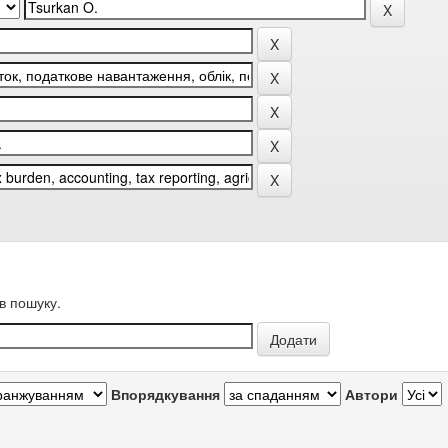
в пошуку.
Впорядкування
Автори