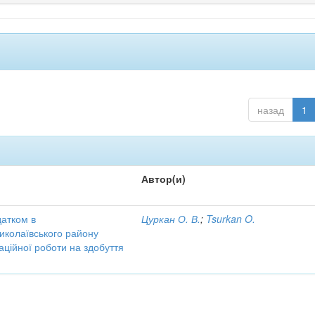
назад
1
Автор(и)
датком в
Цуркан О. В.
;
Tsurkan O.
иколаївського району
аційної роботи на здобуття