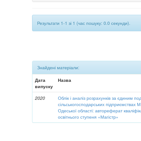
Результати 1-1 зі 1 (час пошуку: 0.0 секунди).
Знайдені матеріали:
Дата
Назва
випуску
2020
Облік і аналіз розрахунків за єдиним по
сільськогосподарських підприємствах М
Одеської області: автореферат кваліфік
освітнього ступеня «Магістр»