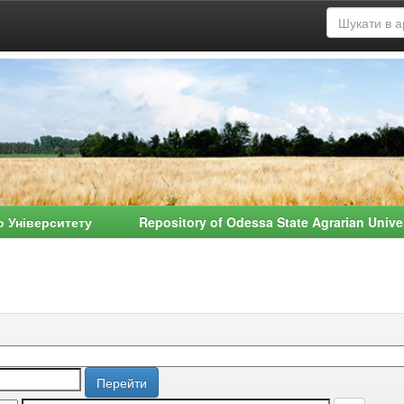
о Університету Repository of Odessa State Agrarian Univ