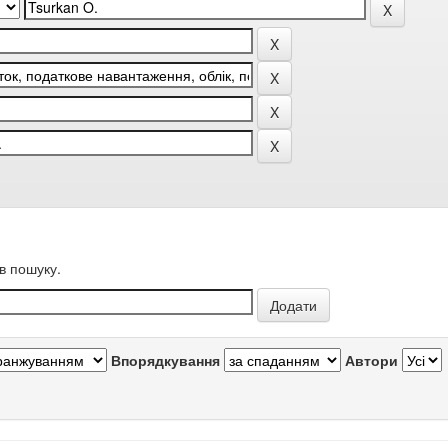
в пошуку.
Впорядкування
Автори