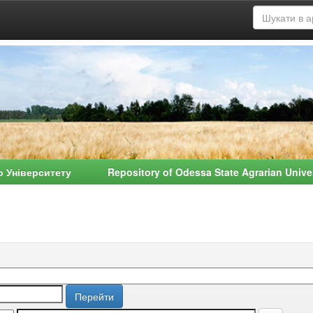
о Університету Repository of Odessa State Agrarian Univ