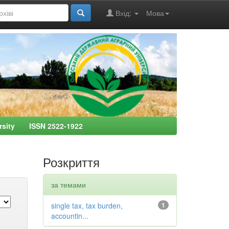
Вхід:
Мова
ersity ISSN 2522-1922
Розкриття
за темами
single tax, tax burden,
1
accountin...