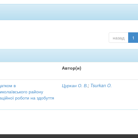
назад
1
Автор(и)
датком в
Цуркан О. В.
;
Tsurkan O.
иколаївського району
аційної роботи на здобуття