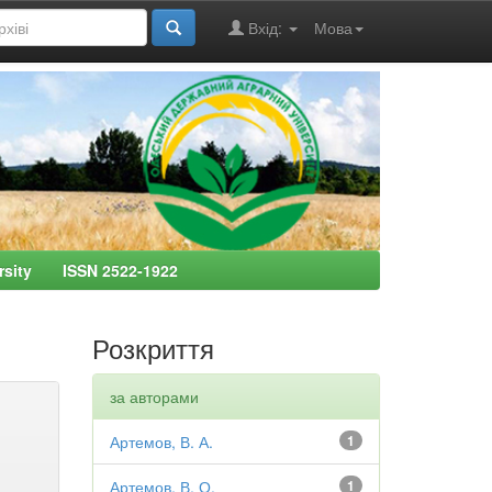
Вхід:
Мова
ersity ISSN 2522-1922
Розкриття
за авторами
Артемов, В. А.
1
Артемов, В. О.
1