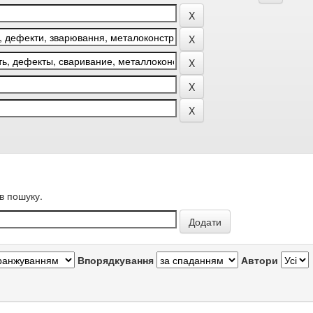
в пошуку.
Впорядкування
Автори