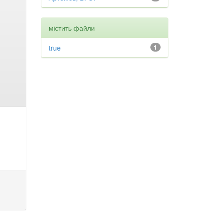
містить файли
true
1