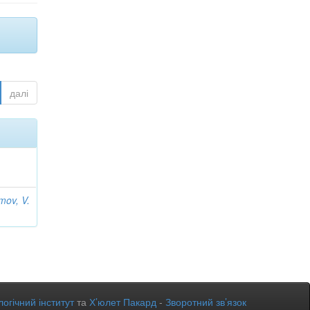
далі
mov, V.
огічний інститут
та
Х’юлет Пакард
-
Зворотний зв’язок