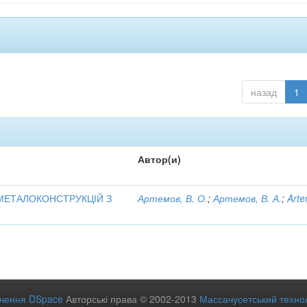
назад
1
Автор(и)
МЕТАЛОКОНСТРУКЦІЙ З
Артемов, В. О.
;
Артемов, В. А.
;
Arte
ечення DSpace
Авторські права © 2002-2013
Массачусетський технол