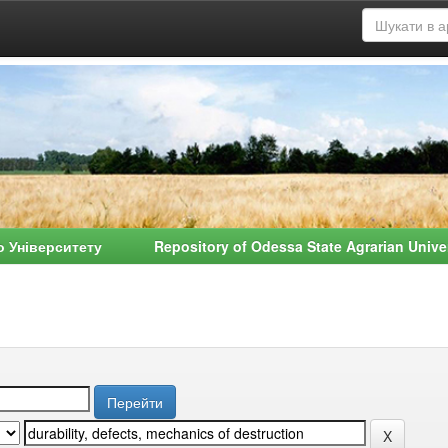
о Університету Repository of Odessa State Agrarian Univ