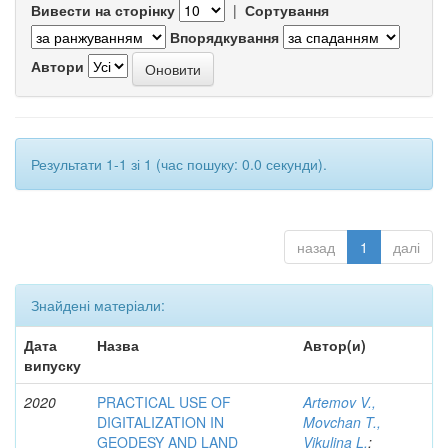
Вивести на сторінку
|
Сортування
Впорядкування
Автори
Результати 1-1 зі 1 (час пошуку: 0.0 секунди).
назад
1
далі
Знайдені матеріали:
Дата
Назва
Автор(и)
випуску
2020
PRACTICAL USE OF
Artemov V.,
DIGITALIZATION IN
Movchan T.,
GEODESY AND LAND
Vikulina L.
;