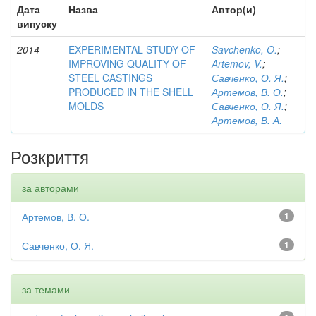
Дата
Назва
Автор(и)
випуску
2014
EXPERIMENTAL STUDY OF
Savchenko, O.
;
IMPROVING QUALITY OF
Artemov, V.
;
STEEL CASTINGS
Савченко, О. Я.
;
PRODUCED IN THE SHELL
Артемов, В. О.
;
MOLDS
Савченко, О. Я.
;
Артемов, В. А.
Розкриття
за авторами
Артемов, В. О.
1
Савченко, О. Я.
1
за темами