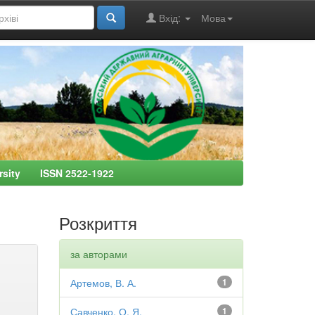
Вхід:
Мова
ersity ISSN 2522-1922
Розкриття
за авторами
Артемов, В. А.
1
Савченко, О. Я.
1