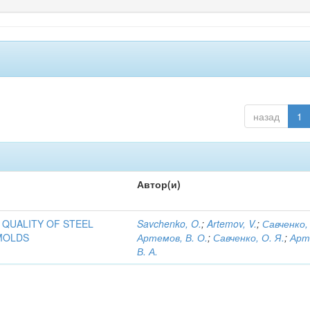
назад
1
Автор(и)
 QUALITY OF STEEL
Savchenko, O.
;
Artemov, V.
;
Савченко, 
MOLDS
Артемов, В. О.
;
Савченко, О. Я.
;
Арт
В. А.