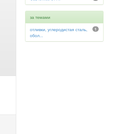
за темами
отливки, углеродистая сталь,
1
обол...