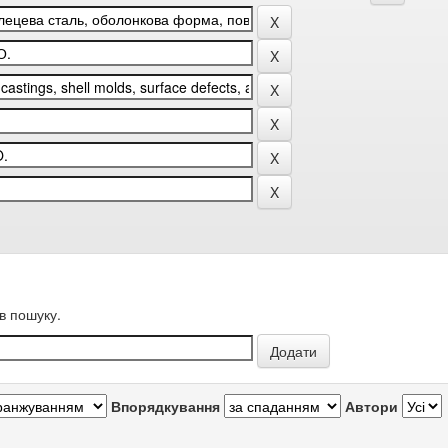
в пошуку.
Впорядкування
Автори