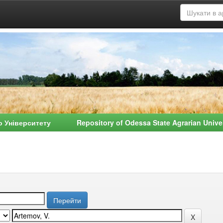
о Університету Repository of Odessa State Agrarian Univ