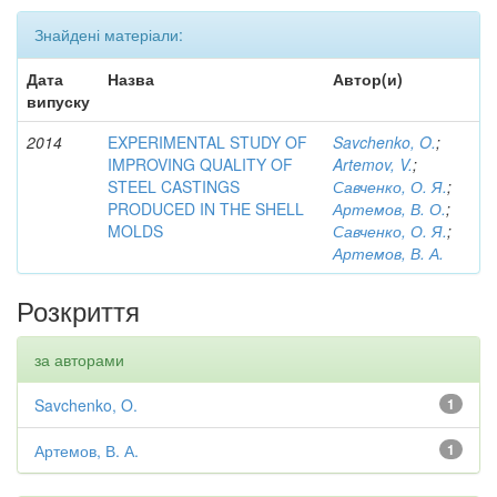
Знайдені матеріали:
Дата
Назва
Автор(и)
випуску
2014
EXPERIMENTAL STUDY OF
Savchenko, O.
;
IMPROVING QUALITY OF
Artemov, V.
;
STEEL CASTINGS
Савченко, О. Я.
;
PRODUCED IN THE SHELL
Артемов, В. О.
;
MOLDS
Савченко, О. Я.
;
Артемов, В. А.
Розкриття
за авторами
Savchenko, O.
1
Артемов, В. А.
1