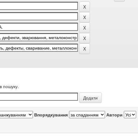
в пошуку.
Впорядкування
Автори