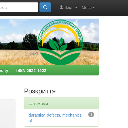
Вхід:
Мова
ersity ISSN 2522-1922
Розкриття
за темами
durability, defects, mechanics
1
of...