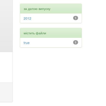
за датою випуску
2012
1
містить файли
true
1