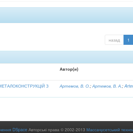
назад
1
Автор(и)
МЕТАЛОКОНСТРУКЦІЙ З
Артемов, В. О.
;
Артемов, В. А.
;
Arte
ечення DSpace
Авторські права © 2002-2013
Массачусетський технол