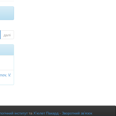
далі
mov, V.
огічний інститут
та
Х’юлет Пакард
-
Зворотний зв’язок