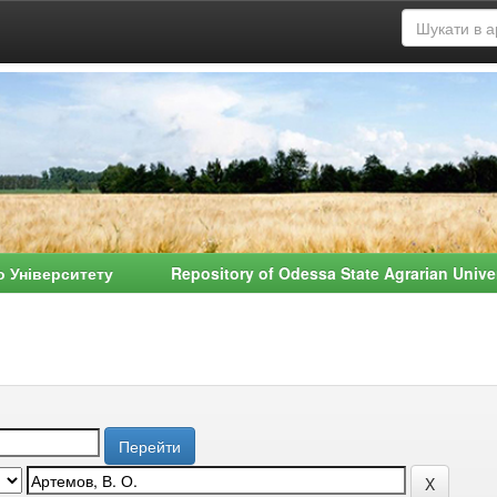
о Університету Repository of Odessa State Agrarian Univ