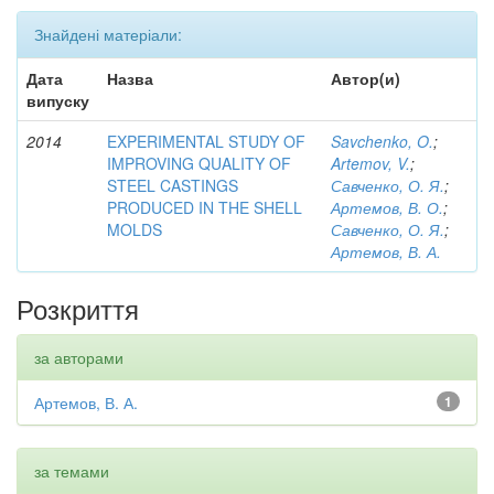
Знайдені матеріали:
Дата
Назва
Автор(и)
випуску
2014
EXPERIMENTAL STUDY OF
Savchenko, O.
;
IMPROVING QUALITY OF
Artemov, V.
;
STEEL CASTINGS
Савченко, О. Я.
;
PRODUCED IN THE SHELL
Артемов, В. О.
;
MOLDS
Савченко, О. Я.
;
Артемов, В. А.
Розкриття
за авторами
Артемов, В. А.
1
за темами