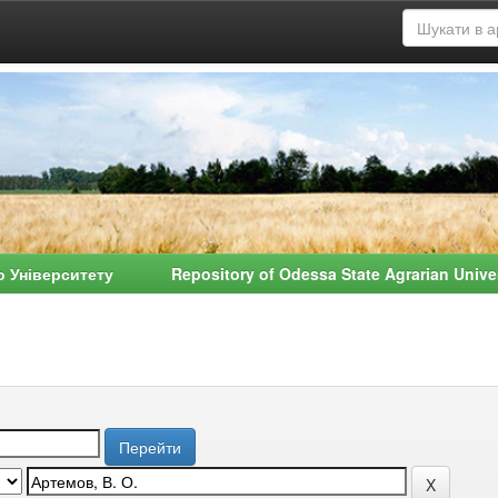
о Університету Repository of Odessa State Agrarian Univ