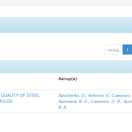
назад
1
Автор(и)
 QUALITY OF STEEL
Savchenko, O.
;
Artemov, V.
;
Савченко, 
MOLDS
Артемов, В. О.
;
Савченко, О. Я.
;
Арт
В. А.