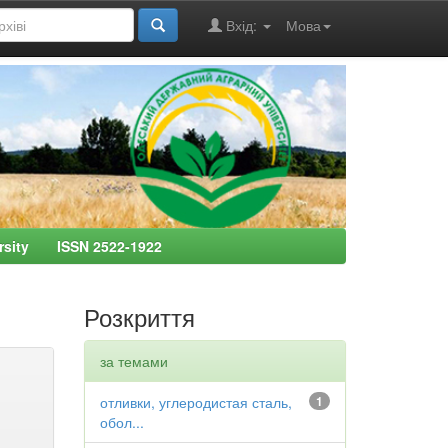
Вхід:
Мова
ersity ISSN 2522-1922
Розкриття
за темами
отливки, углеродистая сталь,
1
обол...