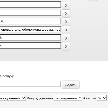
в пошуку.
Впорядкування
Автори