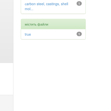
сarbon steel, castings, shell
1
mol...
містить файли
true
1