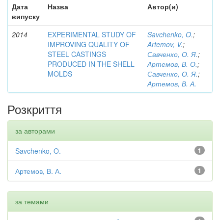
Дата
Назва
Автор(и)
випуску
2014
EXPERIMENTAL STUDY OF
Savchenko, O.
;
IMPROVING QUALITY OF
Artemov, V.
;
STEEL CASTINGS
Савченко, О. Я.
;
PRODUCED IN THE SHELL
Артемов, В. О.
;
MOLDS
Савченко, О. Я.
;
Артемов, В. А.
Розкриття
за авторами
Savchenko, O.
1
Артемов, В. А.
1
за темами