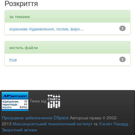
Розкриття
за темами
кореневе підживлення, полив, виро...
1
містить файли
true
1
Тема від
Програмне забезпечення DSpace
Авторські права © 2002-
2013
Массачусетський технологічний інститут
та
Х’юлет Пакард
-
Зворотний зв’язок