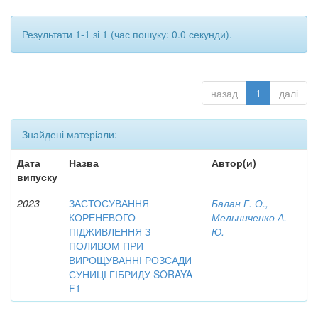
Результати 1-1 зі 1 (час пошуку: 0.0 секунди).
назад
1
далі
Знайдені матеріали:
Дата
Назва
Автор(и)
випуску
2023
ЗАСТОСУВАННЯ
Балан Г. О.,
КОРЕНЕВОГО
Мельниченко А.
ПІДЖИВЛЕННЯ З
Ю.
ПОЛИВОМ ПРИ
ВИРОЩУВАННІ РОЗСАДИ
СУНИЦІ ГІБРИДУ SORAYA
F1