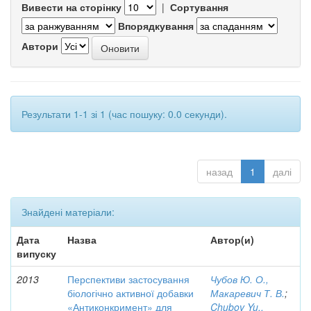
Вивести на сторінку
|
Сортування
Впорядкування
Автори
Результати 1-1 зі 1 (час пошуку: 0.0 секунди).
назад
1
далі
Знайдені матеріали:
Дата
Назва
Автор(и)
випуску
2013
Перспективи застосування
Чубов Ю. О.,
біологічно активної добавки
Макаревич Т. В.
;
«Антиконкримент» для
Chubov Yu.,