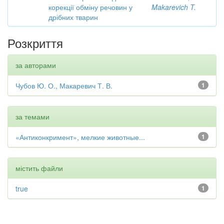
корекції обміну речовин у
Makarevich T.
дрібних тварин
Розкриття
за авторами
Чубов Ю. О., Макаревич Т. В.
1
за темами
«Антиконкримент», мелкие животные...
1
містить файли
true
1