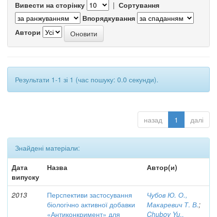
Вивести на сторінку
|
Сортування
Впорядкування
Автори
Результати 1-1 зі 1 (час пошуку: 0.0 секунди).
назад
1
далі
Знайдені матеріали:
Дата
Назва
Автор(и)
випуску
2013
Перспективи застосування
Чубов Ю. О.,
біологічно активної добавки
Макаревич Т. В.
;
«Антиконкримент» для
Chubov Yu.,