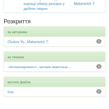
корекції обміну речовин у
Makarevich T.
дрібних тварин
Розкриття
за авторами
Chubov Yu., Makarevich T.
1
за темами
«Антиконкримент», мелкие животные...
1
містить файли
true
1