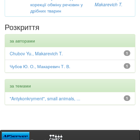
корекції обміну речовин у
Makarevich T.
дрібних тварин
Розкриття
за авторами
Chubov Yu., Makarevich T.
1
Чубов Ю. О., Макаревич Т. В.
1
за темами
"Antykonkryment", small animals, ...
1