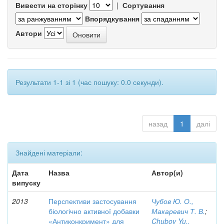
Вивести на сторінку
|
Сортування
Впорядкування
Автори
Результати 1-1 зі 1 (час пошуку: 0.0 секунди).
назад
1
далі
Знайдені матеріали:
Дата
Назва
Автор(и)
випуску
2013
Перспективи застосування
Чубов Ю. О.,
біологічно активної добавки
Макаревич Т. В.
;
«Антиконкримент» для
Chubov Yu.,