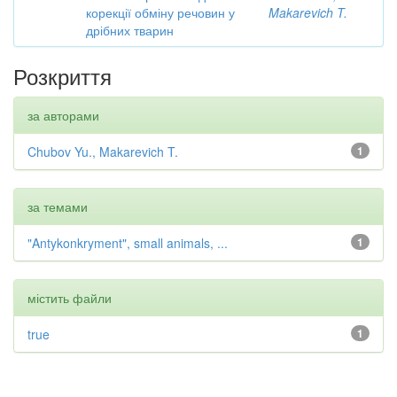
корекції обміну речовин у
Makarevich T.
дрібних тварин
Розкриття
за авторами
Chubov Yu., Makarevich T.
1
за темами
"Antykonkryment", small animals, ...
1
містить файли
true
1