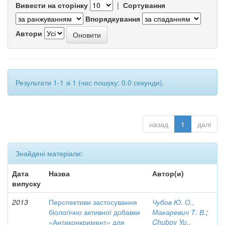
Вивести на сторінку
|
Сортування
Впорядкування
Автори
Результати 1-1 зі 1 (час пошуку: 0.0 секунди).
назад
1
далі
Знайдені матеріали:
Дата
Назва
Автор(и)
випуску
2013
Перспективи застосування
Чубов Ю. О.,
біологічно активної добавки
Макаревич Т. В.
;
«Антиконкримент» для
Chubov Yu.,