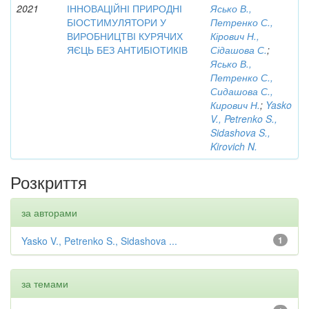
2021
ІННОВАЦІЙНІ ПРИРОДНІ
Ясько В.,
БІОСТИМУЛЯТОРИ У
Петренко С.,
ВИРОБНИЦТВІ КУРЯЧИХ
Кірович Н.,
ЯЄЦЬ БЕЗ АНТИБІОТИКІВ
Сідашова С.
;
Ясько В.,
Петренко С.,
Сидашова С.,
Кирович Н.
;
Yasko
V., Petrenko S.,
Sidashova S.,
Kirovich N.
Розкриття
за авторами
Yasko V., Petrenko S., Sidashova ...
1
за темами