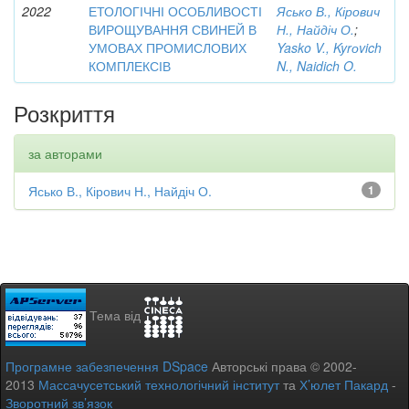
2022
ЕТОЛОГІЧНІ ОСОБЛИВОСТІ
Ясько В., Кірович
ВИРОЩУВАННЯ СВИНЕЙ В
Н., Найдіч О.
;
УМОВАХ ПРОМИСЛОВИХ
Yasko V., Kyrоvich
КОМПЛЕКСІВ
N., Naidich O.
Розкриття
за авторами
Ясько В., Кірович Н., Найдіч О.
1
Тема від
Програмне забезпечення DSpace
Авторські права © 2002-
2013
Массачусетський технологічний інститут
та
Х’юлет Пакард
-
Зворотний зв’язок