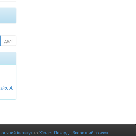
далі
sko, A.
огічний інститут
та
Х’юлет Пакард
-
Зворотний зв’язок