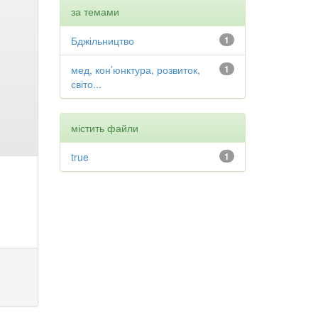
за темами
Бджільництво
1
мед, кон’юнктура, розвиток,
1
світо...
містить файли
true
1