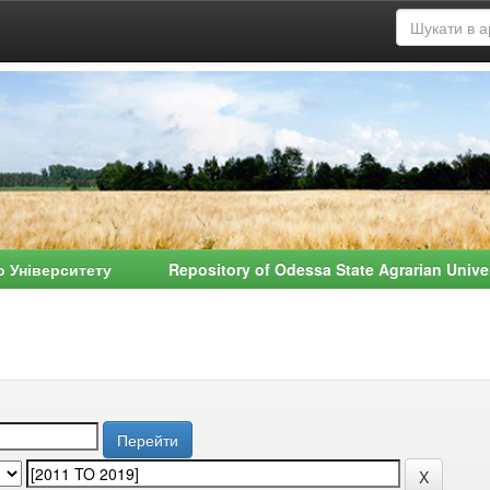
о Університету Repository of Odessa State Agrarian Univ