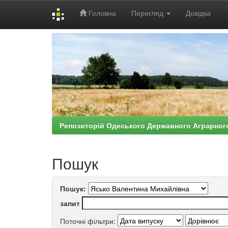
Головна
Перегляд
Довідка
Skip
navigation
Репозиторій Одеського Державного Аграрног
Пошук
Пошук:
запит
Поточні фільтри: