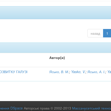
назад
1
Автор(и)
ОЗВИТКУ ГАЛУЗІ
Ясько, В. М.
;
Yasko, V.
;
Ясько, А. І.
;
Ya
ечення DSpace
Авторські права © 2002-2013
Массачусетський технол