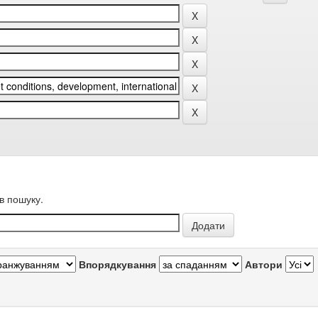
в пошуку.
Впорядкування
Автори