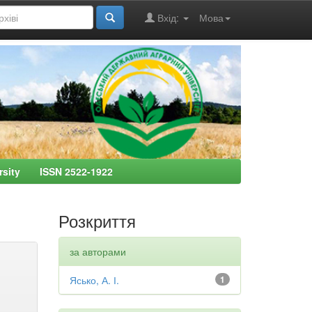
Вхід:
Мова
ersity ISSN 2522-1922
Розкриття
за авторами
Ясько, А. І.
1