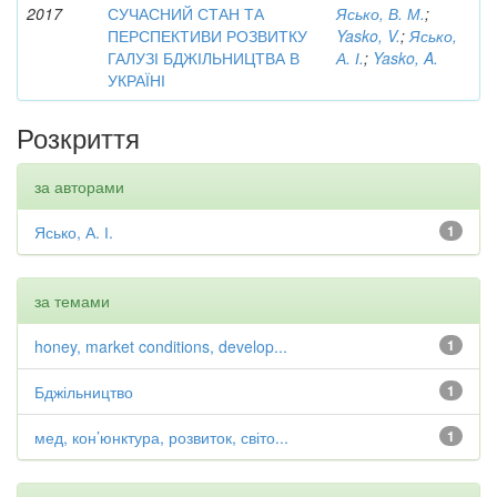
2017
СУЧАСНИЙ СТАН ТА
Ясько, В. М.
;
ПЕРСПЕКТИВИ РОЗВИТКУ
Yasko, V.
;
Ясько,
ГАЛУЗІ БДЖІЛЬНИЦТВА В
А. І.
;
Yasko, A.
УКРАЇНІ
Розкриття
за авторами
Ясько, А. І.
1
за темами
honey, market conditions, develop...
1
Бджільництво
1
мед, кон’юнктура, розвиток, світо...
1