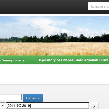
о Університету Repository of Odessa State Agrarian Univ