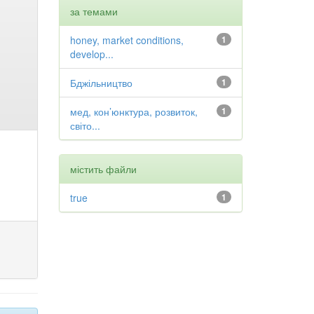
за темами
honey, market conditions,
1
develop...
Бджільництво
1
мед, кон’юнктура, розвиток,
1
світо...
містить файли
true
1