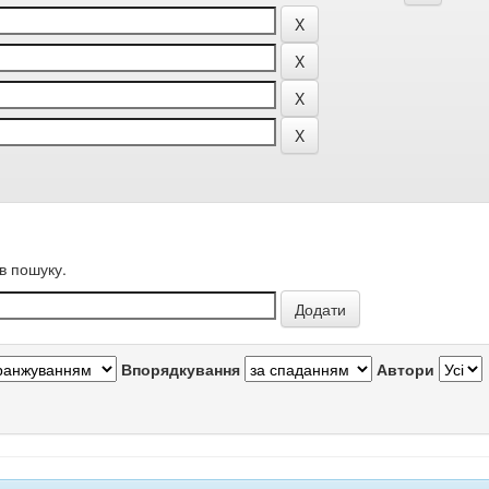
в пошуку.
Впорядкування
Автори