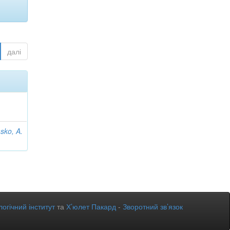
далі
sko, A.
огічний інститут
та
Х’юлет Пакард
-
Зворотний зв’язок