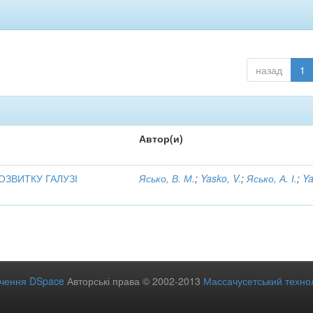
назад
1
Автор(и)
ОЗВИТКУ ГАЛУЗІ
Ясько, В. М.
;
Yasko, V.
;
Ясько, А. І.
;
Ya
ечення DSpace
Авторські права © 2002-2013
Массачусетський технол