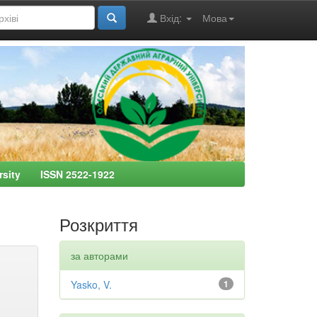
Вхід:
Мова
ersity ISSN 2522-1922
Розкриття
за авторами
Yasko, V.
1