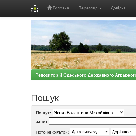
Головна
Перегляд
Довідка
Skip
navigation
Репозиторій Одеського Державного Аграрног
Пошук
Пошук:
запит
Поточні фільтри: