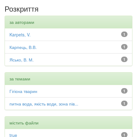
Розкриття
за авторами
Karpets, V.
1
Карпець, В.В.
1
Ясько, В. М.
1
за темами
Гігієна тварин
1
питна вода, якість води, зона пів...
1
містить файли
true
1