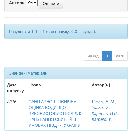
Автори
Результати 1-1 зі 1 (час пошуку: 0.0 секунди).
назад
1
далі
Знайдені матеріали:
Дата
Назва
Автор(и)
випуску
2016
САНІТАРНО-ГІГІЄНІЧНА
Ясько, В. М.
;
ОЦІНКА ВОДИ, ЩО
Yasko, V.
;
ВИКОРИСТОВУЄТЬСЯ ДЛЯ
Карпець, В.В.
;
НАПУВАННЯ СВИНЕЙ В
Karpets, V.
УМОВАХ ПІВДНЯ УКРАЇНИ