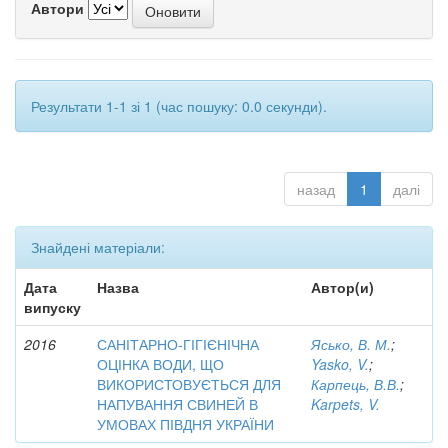
Автори
Результати 1-1 зі 1 (час пошуку: 0.0 секунди).
назад
1
далі
Знайдені матеріали:
Дата
Назва
Автор(и)
випуску
2016
САНІТАРНО-ГІГІЄНІЧНА
Ясько, В. М.
;
ОЦІНКА ВОДИ, ЩО
Yasko, V.
;
ВИКОРИСТОВУЄТЬСЯ ДЛЯ
Карпець, В.В.
;
НАПУВАННЯ СВИНЕЙ В
Karpets, V.
УМОВАХ ПІВДНЯ УКРАЇНИ