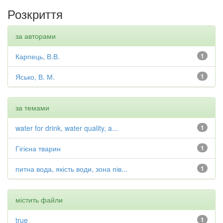
Розкриття
за авторами
Карпець, В.В.
1
Ясько, В. М.
1
за темами
water for drink, water quality, a...
1
Гігієна тварин
1
питна вода, якість води, зона пів...
1
містить файли
true
1