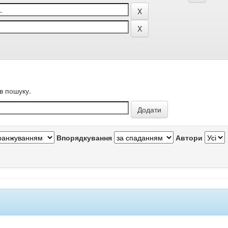
в пошуку.
Впорядкування
Автори