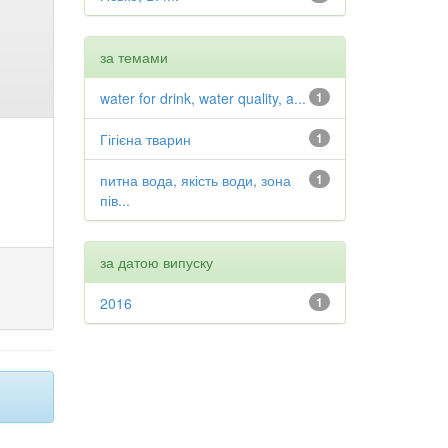
за темами
water for drink, water quality, a...
1
Гігієна тварин
1
питна вода, якість води, зона
1
пів...
за датою випуску
2016
1