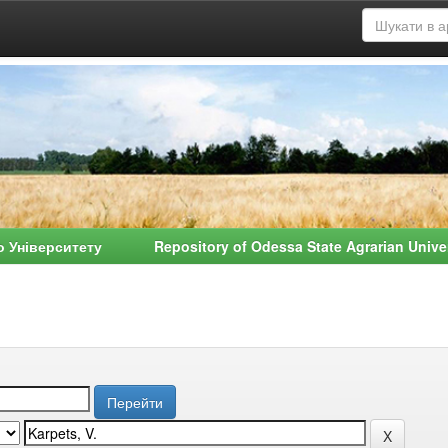
о Університету Repository of Odessa State Agrarian Univ