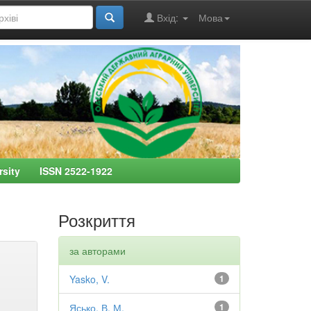
Вхід:
Мова
ersity ISSN 2522-1922
Розкриття
за авторами
Yasko, V.
1
Ясько, В. М.
1