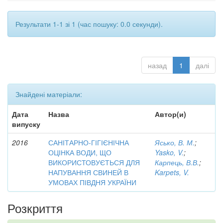
Результати 1-1 зі 1 (час пошуку: 0.0 секунди).
назад
1
далі
Знайдені матеріали:
Дата
Назва
Автор(и)
випуску
2016
САНІТАРНО-ГІГІЄНІЧНА
Ясько, В. М.
;
ОЦІНКА ВОДИ, ЩО
Yasko, V.
;
ВИКОРИСТОВУЄТЬСЯ ДЛЯ
Карпець, В.В.
;
НАПУВАННЯ СВИНЕЙ В
Karpets, V.
УМОВАХ ПІВДНЯ УКРАЇНИ
Розкриття