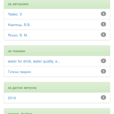
за авторами
Yasko, V.
1
Карпець, В.В.
1
Ясько, В. М.
1
за темами
water for drink, water quality, a...
1
Гігієна тварин
1
за датою випуску
2016
1
містить файли