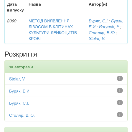
Дата
Назва
Автор(и)
випуску
2009
МЕТОД ВИЯВЛЕННЯ
Буряк, Є.І.
;
Буряк,
ЛІЗОСОМ В КЛІТИНАХ
Е.И.
;
Buryack, E.
;
КУЛЬТУРИ ЛЕЙКОЦИТІВ
Столяр, В.Ю.
;
КРОВІ
Stolar, V.
Розкриття
за авторами
Stolar, V.
1
Буряк, Е.И.
1
Буряк, Є.І.
1
Столяр, В.Ю.
1