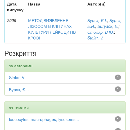
Дата
Назва
Автор(и)
випуску
2009
МЕТОД ВИЯВЛЕННЯ
Буряк, Є.І.
;
Буряк,
ЛІЗОСОМ В КЛІТИНАХ
Е.И.
;
Buryack, E.
;
КУЛЬТУРИ ЛЕЙКОЦИТІВ
Столяр, В.Ю.
;
КРОВІ
Stolar, V.
Розкриття
за авторами
Stolar, V.
1
Буряк, Є.І.
1
за темами
leucocytes, macrophages, lysosoms...
1