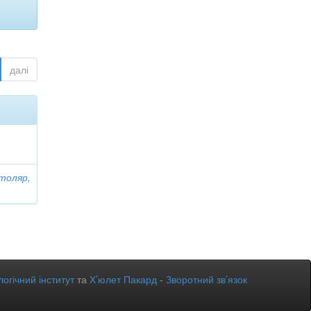
далі
толяр,
огічний інститут
та
Х’юлет Пакард
-
Зворотний зв’язок