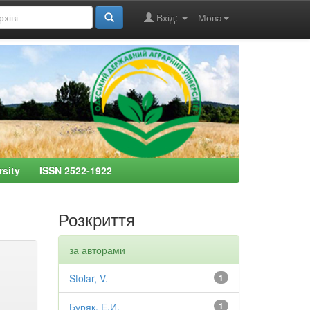
Вхід:
Мова
ersity ISSN 2522-1922
Розкриття
за авторами
Stolar, V.
1
Буряк, Е.И.
1