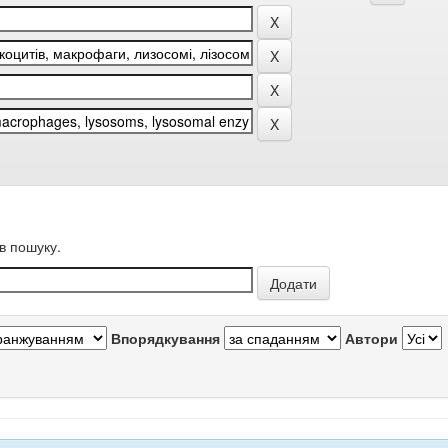
в пошуку.
Впорядкування
Автори