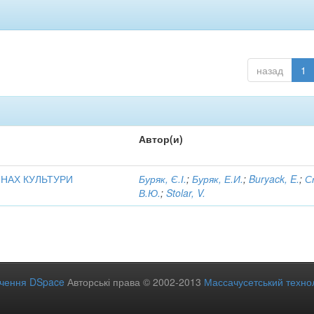
назад
1
Автор(и)
ИНАХ КУЛЬТУРИ
Буряк, Є.І.
;
Буряк, Е.И.
;
Buryack, E.
;
С
В.Ю.
;
Stolar, V.
ечення DSpace
Авторські права © 2002-2013
Массачусетський технол