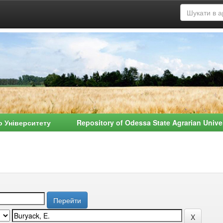
о Університету Repository of Odessa State Agrarian Univ