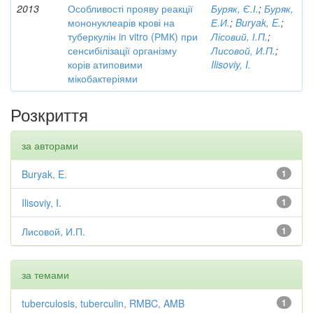
2013
Особливості прояву реакції
Буряк, Є.І.
;
Буряк,
мононуклеарів крові на
Е.И.
;
Buryak, E.
;
туберкулін in vitro (РМК) при
Лісовий, І.П.
;
сенсибілізації організму
Лисовой, И.П.
;
корів атиповими
Ilisoviy, I.
мікобактеріями
Розкриття
за авторами
Buryak, E.
1
Ilisoviy, I.
1
Лисовой, И.П.
1
за темами
tuberculosis, tuberculin, RMBC, AMB
1