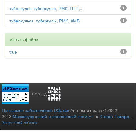
туберкулез, туберкулин, РМК, ПТП,...
1
туберкульоз, туберкулін, РМК, АМБ
1
містить файли
true
1
Тема від
Програмне забезпечення DSpace
Авторські права © 2002-
2013
Массачусетський технологічний інститут
та
Х’юлет Пакард
-
Зворотний зв’язок