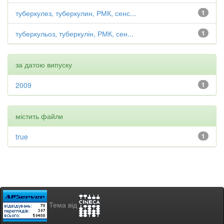
туберкулез, туберкулин, РМК, сенс...
1
туберкульоз, туберкулін, РМК, сен...
1
за датою випуску
2009
1
містить файли
true
1
Тема від