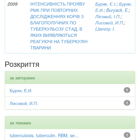
2009
ІНТЕНСИВНІСТЬ ПРОЯВУ
Буряк, Є.І.
;
Буряк,
РМК ПРИ ПОВТОРНИХ
Е.И.
;
Buryack, E.
;
ДОСЛІДЖЕННЯХ КОРІВ З
Лісовий, І.П.
;
БЛАГОПОЛУЧНИХ ПО
Лисовой, И.П.
;
ТУБЕРКУЛЬОЗУ СТАД, В
Lisovoy, I.
ЯКИХ ВИЯВЛЯЮТЬСЯ
РЕАГУЮЧІ НА ТУБЕРКУЛІН
ТВАРИНИ
Розкриття
за авторами
Буряк, Е.И.
1
Лисовой, И.П.
1
за темами
tuberculosis, tuberculin, RBM, se...
1