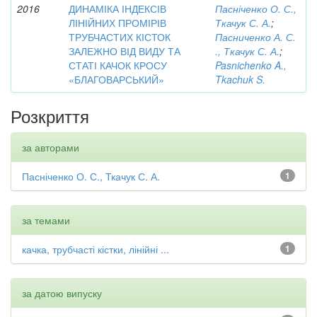
2016
ДИНАМІКА ІНДЕКСІВ
Пасніченко О. С.,
ЛІНІЙНИХ ПРОМІРІВ
Ткачук С. А.
;
ТРУБЧАСТИХ КІСТОК
Пасниченко А. С.
ЗАЛЕЖНО ВІД ВИДУ ТА
., Ткачук С. А.
;
СТАТІ КАЧОК КРОСУ
Pasnichenko A.,
«БЛАГОВАРСЬКИЙ»
Tkachuk S.
Розкриття
за авторами
Пасніченко О. С., Ткачук С. А.
1
за темами
качка, трубчасті кістки, лінійні ...
1
за датою випуску