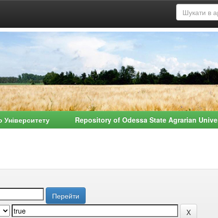
о Університету Repository of Odessa State Agrarian Univ