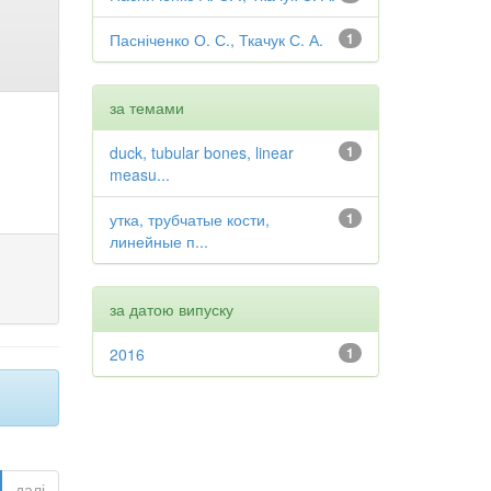
Пасніченко О. С., Ткачук С. А.
1
за темами
duck, tubular bones, linear
1
measu...
утка, трубчатые кости,
1
линейные п...
за датою випуску
2016
1
далі