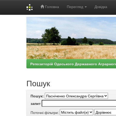
Головна
Перегляд
Довідка
Skip
navigation
Репозиторій Одеського Державного Аграрног
Пошук
Пошук:
запит
Поточні фільтри: