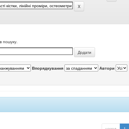
в пошуку.
Впорядкування
Автори
назад
1