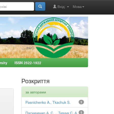
Вхід:
Мова
ersity ISSN 2522-1922
Розкриття
за авторами
Pasnichenko A., Tkachuk S.
1
Пасниченко А. С. ., Ткачук С. А.
1