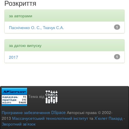
Розкриття
за авторами
Пасніченко О. С., Ткачук С.А.
1
за датою випуску
2017
1
Тема від
Програмне забезпечення DSpace
Авторські права © 2002-
2013
Массачусетський технологічний інститут
та
Х’юлет Пакард
-
Зворотний зв’язок