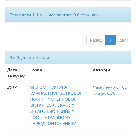
Результати 1-1 зі 1 (час пошуку: 0.0 секунди).
назад
1
далі
Знайдені матеріали:
Дата
Назва
Автор(и)
випуску
2017
МІКРОСТРУКТУРА
Пасніченко О. С.,
КОМПАКТНОЇ КІСТКОВОЇ
Ткачук С.А.
ТКАНИНИ СТЕГНОВОЇ
КІСТКИ КАЧОК КРОСУ
«БЛАГОВАРСЬКИЙ» У
ПОСТНАТАЛЬНОМУ
ПЕРІОДІ ОНТОГЕНЕЗУ