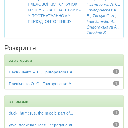
ПЛЕЧОВОЇ КІСТКИ КАЧОК
Пасниченко А. С.,
КРОСУ «БЛАГОВАРСЬКИЙ»
Григоровская А.
У ПОСТНАТАЛЬНОМУ
В., Ткачук С. А.
;
ПЕРІОДІ ОНТОГЕНЕЗУ
Pasnichenko A.,
Grigorovskaya A.,
Tkachuk S.
Розкриття
за авторами
Пасниченко А. С., Григоровская А...
1
Пасніченко О. С., Григоровська А....
1
за темами
duck, humerus, the middle part of...
1
утка, плечевая кость, середина ди...
1