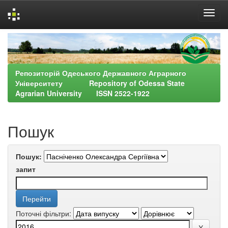
Skip
navigation
Репозиторій Одеського Державного Аграрного
Університету Repository of Odessa State
Agrarian University ISSN 2522-1922
Пошук
Пошук:
запит
Поточні фільтри: