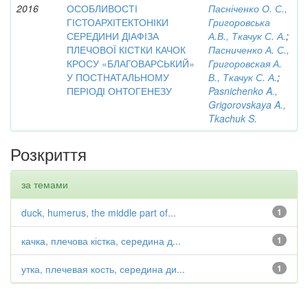
2016
ОСОБЛИВОСТІ
Пасніченко О. С.,
ГІСТОАРХІТЕКТОНІКИ
Григоровська
СЕРЕДИНИ ДІАФІЗА
А.В., Ткачук С. А.
;
ПЛЕЧОВОЇ КІСТКИ КАЧОК
Пасниченко А. С.,
КРОСУ «БЛАГОВАРСЬКИЙ»
Григоровская А.
У ПОСТНАТАЛЬНОМУ
В., Ткачук С. А.
;
ПЕРІОДІ ОНТОГЕНЕЗУ
Pasnichenko A.,
Grigorovskaya A.,
Tkachuk S.
Розкриття
за темами
duck, humerus, the middle part of...
1
качка, плечова кістка, середина д...
1
утка, плечевая кость, середина ди...
1