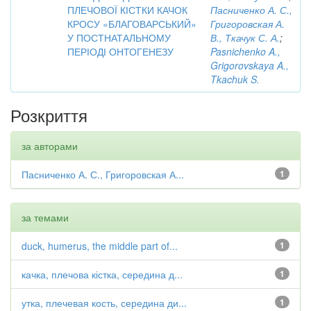
ПЛЕЧОВОЇ КІСТКИ КАЧОК
Пасниченко А. С.,
КРОСУ «БЛАГОВАРСЬКИЙ»
Григоровская А.
У ПОСТНАТАЛЬНОМУ
В., Ткачук С. А.
;
ПЕРІОДІ ОНТОГЕНЕЗУ
Pasnichenko A.,
Grigorovskaya A.,
Tkachuk S.
Розкриття
за авторами
Пасниченко А. С., Григоровская А...
1
за темами
duck, humerus, the middle part of...
1
качка, плечова кістка, середина д...
1
утка, плечевая кость, середина ди...
1