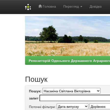
Головна
Перегляд
Довідка
Skip
navigation
Репозиторій Одеського Державного Аграрног
Пошук
Пошук:
запит
Поточні фільтри: