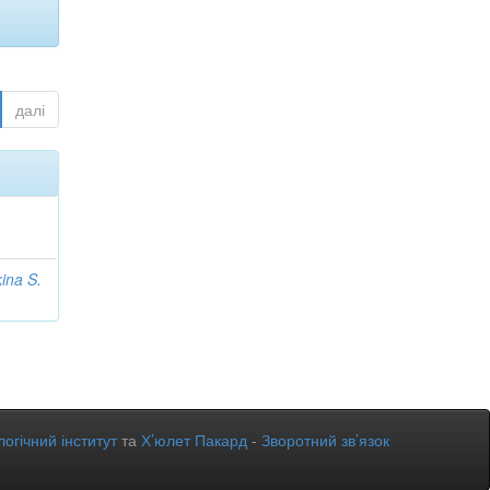
далі
ina S.
огічний інститут
та
Х’юлет Пакард
-
Зворотний зв’язок