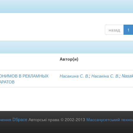
назад
1
Автор(и)
ОНИМОВ В РЕКЛАМНЫХ
Насакина С. В.
;
Насакіна С. В.
;
Nasak
АРАТОВ
ечення DSpace
Авторські права © 2002-2013
Массачусетський технол