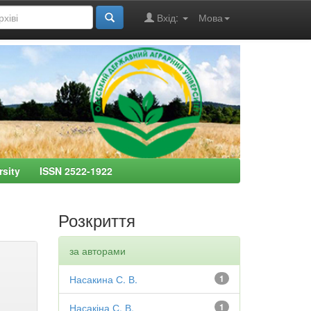
Вхід:
Мова
ersity ISSN 2522-1922
Розкриття
за авторами
Насакина С. В.
1
Насакіна С. В.
1