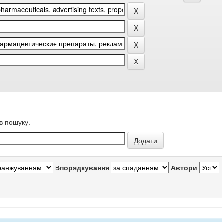
в пошуку.
Впорядкування
Автори