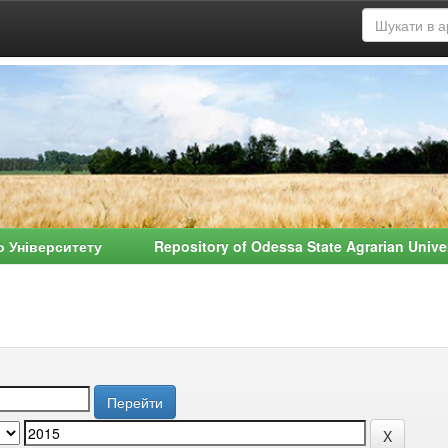
о Університету Repository of Odessa State Agrarian Univ