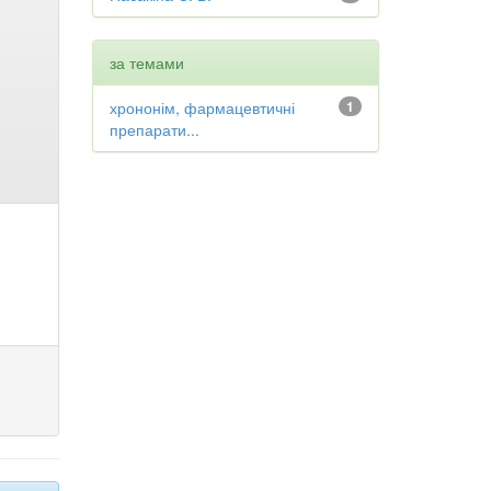
за темами
хрононім, фармацевтичні
1
препарати...