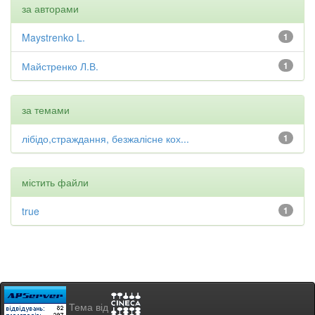
за авторами
Maystrenko L.
1
Майстренко Л.В.
1
за темами
лібідо,страждання, безжалісне кох...
1
містить файли
true
1
Тема від