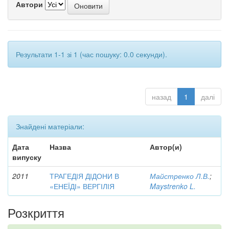
Автори
Результати 1-1 зі 1 (час пошуку: 0.0 секунди).
назад
1
далі
Знайдені матеріали:
Дата
Назва
Автор(и)
випуску
2011
ТРАГЕДІЯ ДІДОНИ В
Майстренко Л.В.
;
«ЕНЕЇДІ» ВЕРГІЛІЯ
Maystrenko L.
Розкриття