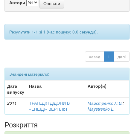
Автори
Результати 1-1 зі 1 (час пошуку: 0.0 секунди).
назад
1
далі
Знайдені матеріали:
Дата
Назва
Автор(и)
випуску
2011
ТРАГЕДІЯ ДІДОНИ В
Майстренко Л.В.
;
«ЕНЕЇДІ» ВЕРГІЛІЯ
Maystrenko L.
Розкриття