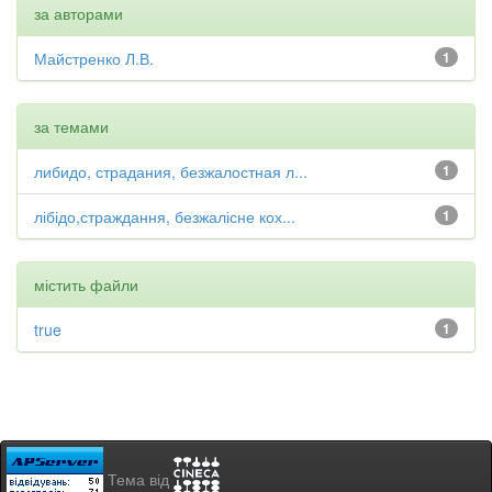
за авторами
Майстренко Л.В.
1
за темами
либидо, страдания, безжалостная л...
1
лібідо,страждання, безжалісне кох...
1
містить файли
true
1
Тема від