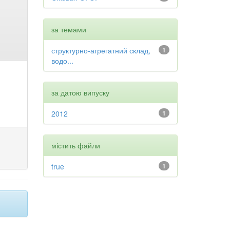
за темами
структурно-агрегатний склад,
1
водо...
за датою випуску
2012
1
містить файли
true
1