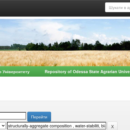
о Університету Repository of Odessa State Agrarian Univ