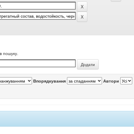
в пошуку.
Впорядкування
Автори