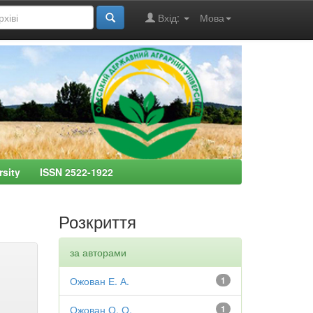
Вхід:
Мова
ersity ISSN 2522-1922
Розкриття
за авторами
Ожован Е. А.
1
Ожован О. О.
1