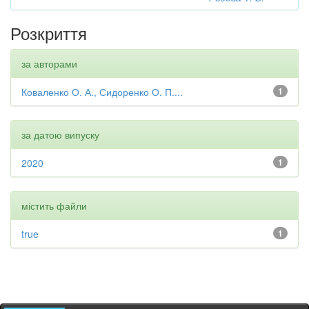
Розкриття
за авторами
Коваленко О. А., Сидоренко О. П....
1
за датою випуску
2020
1
містить файли
true
1