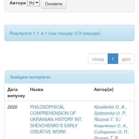
Автори
Результати 1-1 зі 1 (час пошуку: 0.0 секунди).
назад
1
далі
Знайдені матеріали:
Дата
Назва
Автор(и)
випуску
2020
PHILOSOPHICAL
Kovalenko O. A.,
COMPREHENSION OF
Sydorenko О. P.,
UKRAINIAN HISTORY INT.
Rozova Т. V.
;
SHEVCHENKO'S EARLY
Коваленко О. А.,
CREATIVE WORK
Сидоренко О. П.,
Розова T. B.